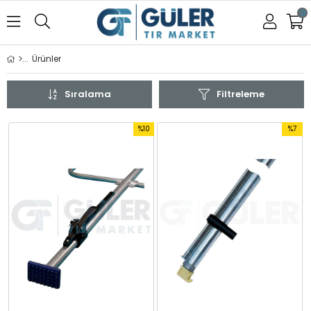
0
Ürünler
Sıralama
Filtreleme
%10
%7
İndirim
İndirim
%10İndirim
%7İndir