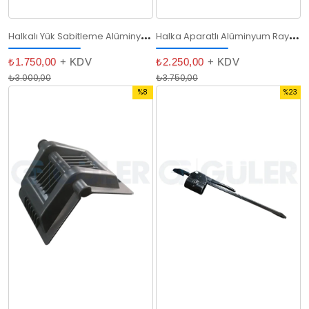
H
alkalı Yük Sabitleme Alüminyum Ray 12 Cm
H
alka Aparatlı Alüminyum Ray 30cm
₺1.750,00
+ KDV
₺2.250,00
+ KDV
₺3.000,00
₺3.750,00
%8
%23
İndirim
İndirim
%8İndirim
%23İndi