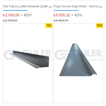
Y
ük Tutucu Çiftli Kelebek Çelik (242 - 272 cm )
F
rigo Dorse Kapı Kilidi - Asma Kilitli Güvenlik Sistemi
₺2.500,00
+ KDV
₺5.035,32
+ KDV
₺2.750,00
₺5.664,74
%10
%50
İndirim
İndirim
%10İndirim
%50İndi