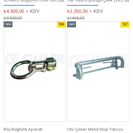
₺4.500,00
+ KDV
₺1.250,00
+ KDV
₺9.000,00
₺1.400,00
Yeni
%16
Yeni
%17
Ürün
İndirim
Ürün
İndirim
%16İndirim
%17İndir
Ray Bağlantı Aparatı
Oto Çeker Metal Stop Takozu