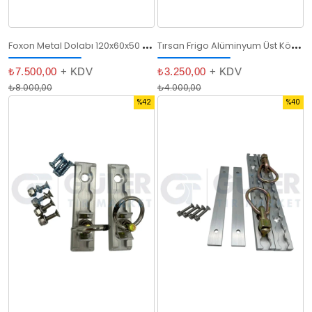
F
oxon Metal Dolabı 120x60x50 cm
T
ırsan Frigo Alüminyum Üst Köşelik / Tırsan Kaş
₺7.500,00
+ KDV
₺3.250,00
+ KDV
₺8.000,00
₺4.000,00
%42
%40
İndirim
İndirim
%42İndirim
%40İndi