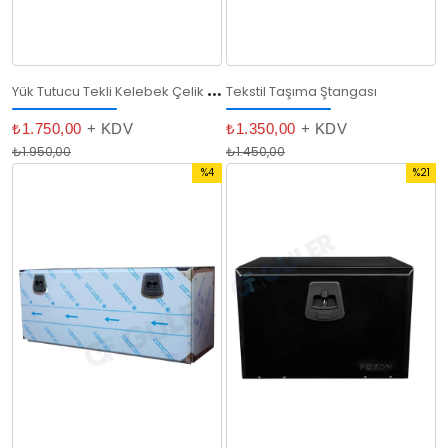
Y
ük Tutucu Tekli Kelebek Çelik (242 - 277 cm)
Tekstil Taşıma Ştangası
₺1.750,00
+ KDV
₺1.350,00
+ KDV
₺1.950,00
₺1.450,00
%4
%21
İndirim
İndirim
%4İndirim
%21İndi