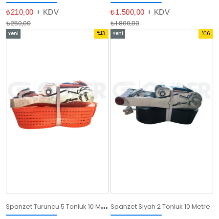
₺210,00
+ KDV
₺1.500,00
+ KDV
₺250,00
₺1.800,00
Yeni
%13
Yeni
%16
Ürün
İndirim
Ürün
İndirim
%13İndirim
%16İndi
S
panzet Turuncu 5 Tonluk 10 Metre
Spanzet Siyah 2 Tonluk 10 Metre