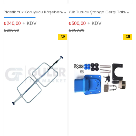
P
lastik Yük Koruyucu Köşebent (4 Adet)
Y
ük Tutucu Ştanga Gergi Takım Mekanizması
₺240,00
+ KDV
₺500,00
+ KDV
₺260,00
₺650,00
%9
%11
İndirim
İndirim
%9İndirim
%11İndir