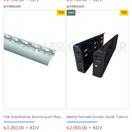
₺1.950,00
₺1.950,00
%19
Yeni
%19
İndirim
Ürün
İndirim
%19İndirim
%19İndi
Yük Sabitleme Alüminyum Ray
Metal Yemek Dolabı Ayak Takımı
₺3.250,00
+ KDV
₺2.000,00
+ KDV