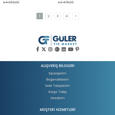
₺4.000,00
₺2.475,00
1
2
3
4
>
ALIŞVERİŞ BİLGİLERİ
Siparişlerim
Beğendiklerim
İade Taleplerim
Kargo Takip
Hesabım
MÜŞTERİ HİZMETLERİ