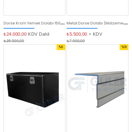
D
orse Krom Yemek Dolabı 150 cm
M
etal Dorse Dolabı (Malzeme) 80 Cm
₺24.000,00
KDV Dahil
₺5.500,00
+ KDV
₺25.000,00
₺7.000,00
%6
%19
İndirim
İndirim
%6İndirim
%19İndi