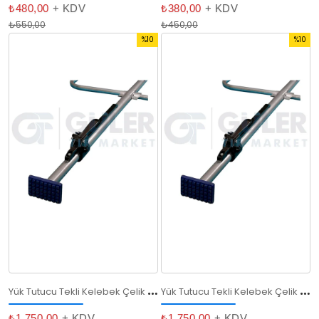
₺480,00
+ KDV
₺380,00
+ KDV
₺550,00
₺450,00
%10
%10
İndirim
İndirim
%10İndirim
%10İndi
Y
ük Tutucu Tekli Kelebek Çelik (210 - 245 cm)
Y
ük Tutucu Tekli Kelebek Çelik (190 - 225 cm)
₺1.750,00
+ KDV
₺1.750,00
+ KDV