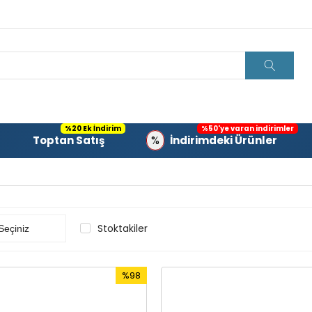
%20 Ek İndirim
%50'ye varan indirimler
%
Toptan Satış
İndirimdeki Ürünler
Stoktakiler
%98
İndirim
%98İndirim