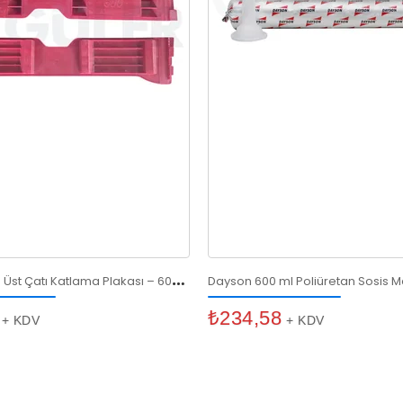
V
ersus Dorse Üst Çatı Katlama Plakası – 600 mm Kırmızı Plastik
₺234,58
+ KDV
+ KDV