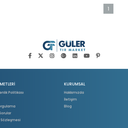
1
METLERİ
KURUMSAL
enlik Politikası
Hakkımızda
İletişim
Sorgulama
Blog
Sorular
ş Sözleşmesi