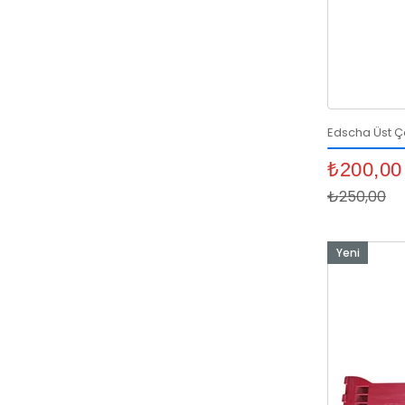
Edscha Üst Ç
₺200,00
₺250,00
Yeni
Ürün