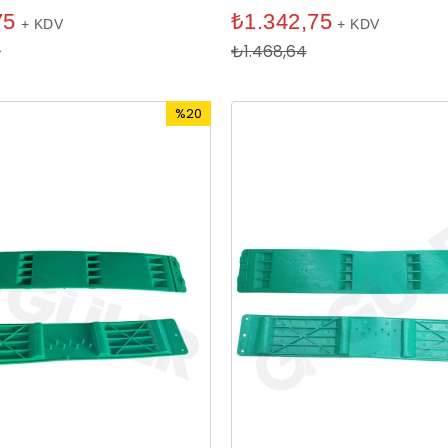
75
₺1.342,75
+ KDV
+ KDV
0
₺1.468,64
%20
İndirim
%20İndirim