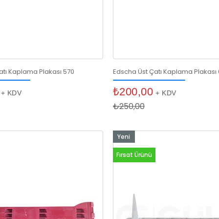
atı Kaplama Plakası 570
Edscha Üst Çatı Kaplama Plakası
₺200,00
+ KDV
+ KDV
₺250,00
Yeni
Ürün
Fırsat Ürünü