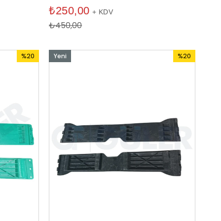
₺250,00
+ KDV
₺450,00
%20
%20
Yeni
İndirim
İndirim
Ürün
%20İndirim
%20İndirim