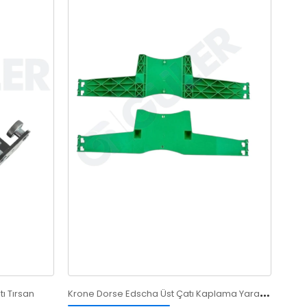
K
rone Dorse Edscha Üst Çatı Kaplama Yarasa Model
ı Tırsan