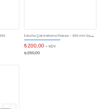
E
dscha Çatı Katlama Plakası – 650 mm Siyah Plastik
 650
₺200,00
+ KDV
₺250,00