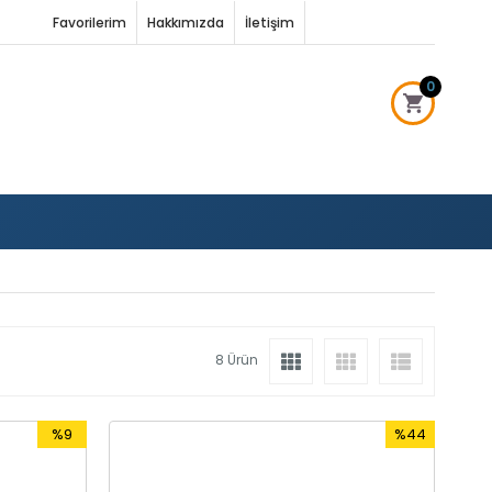
Favorilerim
Hakkımızda
İletişim
0
8 Ürün
%9
%44
İndirim
İndirim
%9İndirim
%44İndirim