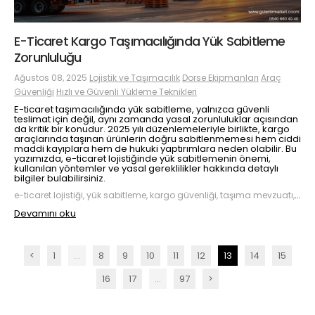
E-Ticaret Kargo Taşımacılığında Yük Sabitleme
Zorunluluğu
Ağustos 08, 2025
Lojistik ve Taşımacılık
Dorse Ekipmanları
Araç
Güvenliği
Hızlı ve Güvenli Yükleme Teknikleri
E-ticaret taşımacılığında yük sabitleme, yalnızca güvenli
teslimat için değil, aynı zamanda yasal zorunluluklar açısından
da kritik bir konudur. 2025 yılı düzenlemeleriyle birlikte, kargo
araçlarında taşınan ürünlerin doğru sabitlenmemesi hem ciddi
maddi kayıplara hem de hukuki yaptırımlara neden olabilir. Bu
yazımızda, e-ticaret lojistiğinde yük sabitlemenin önemi,
kullanılan yöntemler ve yasal gereklilikler hakkında detaylı
bilgiler bulabilirsiniz.
e-ticaret lojistiği, yük sabitleme, kargo güvenliği, taşıma mevzuatı, e-ticaret taşımacılığı, yük güvenliği yönetmeliği
Devamını oku
<
1
...
8
9
10
11
12
13
14
15
16
17
...
97
>