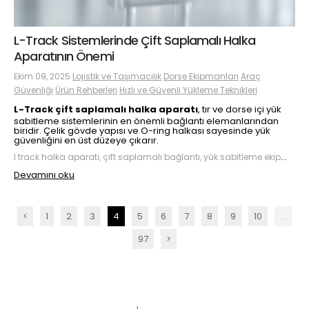
L-Track Sistemlerinde Çift Saplamalı Halka
Aparatının Önemi
Ekim 09, 2025
Lojistik ve Taşımacılık
Dorse Ekipmanları
Araç
Güvenliği
Ürün Rehberleri
Hızlı ve Güvenli Yükleme Teknikleri
L-Track çift saplamalı halka aparatı
, tır ve dorse içi yük
sabitleme sistemlerinin en önemli bağlantı elemanlarından
biridir. Çelik gövde yapısı ve O-ring halkası sayesinde yük
güvenliğini en üst düzeye çıkarır.
l track halka aparatı, çift saplamalı bağlantı, yük sabitleme ekipmanları, airline ray bağlantı aparatı, tır içi sabitleme, dorse ekipmanları, o-ring bağlantı ucu, yük sabitleme halkası
Devamını oku
<
1
2
3
4
5
6
7
8
9
10
...
97
>