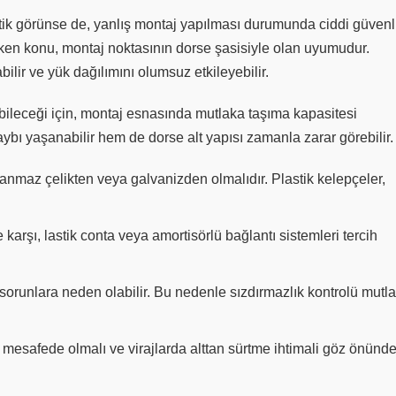
tik görünse de, yanlış montaj yapılması durumunda ciddi güvenl
ereken konu, montaj noktasının dorse şasisiyle olan uyumudur.
bilir ve yük dağılımını olumsuz etkileyebilir.
abileceği için, montaj esnasında mutlaka taşıma kapasitesi
bı yaşanabilir hem de dorse alt yapısı zamanla zarar görebilir.
anmaz çelikten veya galvanizden olmalıdır. Plastik kelepçeler,
 karşı, lastik conta veya amortisörlü bağlantı sistemleri tercih
sorunlara neden olabilir. Bu nedenle sızdırmazlık kontrolü mutl
mesafede olmalı ve virajlarda alttan sürtme ihtimali göz önünd