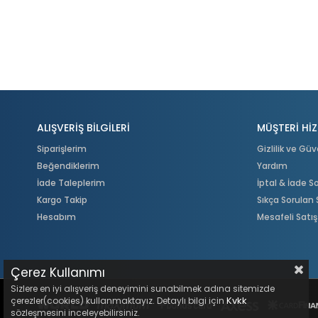
ALIŞVERİŞ BİLGİLERİ
MÜŞTERİ HİZ
Siparişlerim
Gizlilik ve Güv
Beğendiklerim
Yardım
İade Taleplerim
İptal & İade 
Kargo Takip
Sıkça Sorulan 
Hesabım
Mesafeli Satı
Çerez Kullanımı
Sizlere en iyi alışveriş deneyimini sunabilmek adına sitemizde
Kvkk
çerezler(cookies) kullanmaktayız. Detaylı bilgi için
sözleşmesini inceleyebilirsiniz.