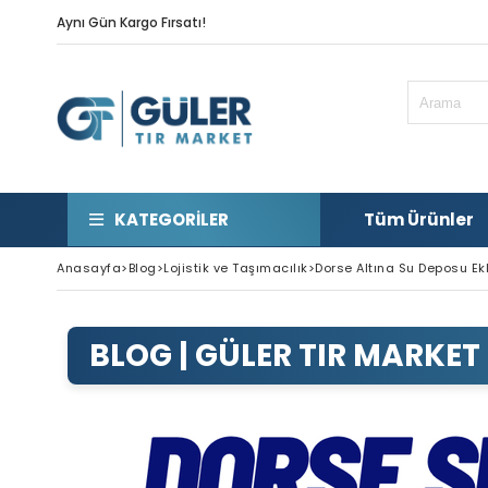
Aynı Gün Kargo Fırsatı!
KATEGORILER
Tüm Ürünler
Anasayfa
>
Blog
>
Lojistik ve Taşımacılık
>
Dorse Altına Su Deposu Ek
DORSE ALTINA SU DEPOSU 