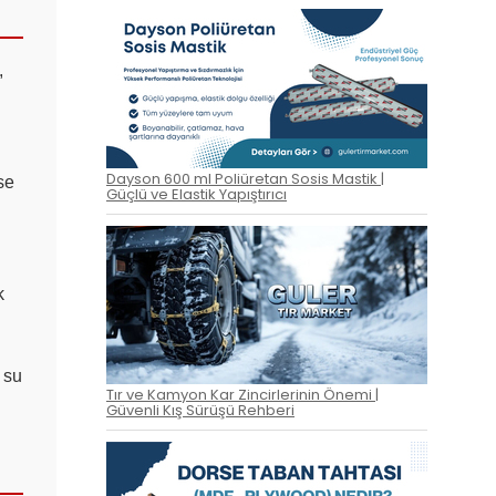
,
Dayson 600 ml Poliüretan Sosis Mastik |
se
Güçlü ve Elastik Yapıştırıcı
k
 su
Tır ve Kamyon Kar Zincirlerinin Önemi |
Güvenli Kış Sürüşü Rehberi