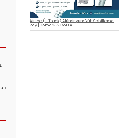
Airline (L-Track) Alüminyum Yük Sabitleme
Ray | Römork & Dorse
,
dan