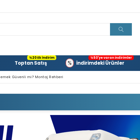
%20 Ek İndirim
%50'ye varan indirimler
%
Toptan Satış
İndirimdeki Ürünler
lemek Güvenli mi? Montaj Rehberi
EKLEMEK GÜVENLI MI? MONTAJ REHBERI