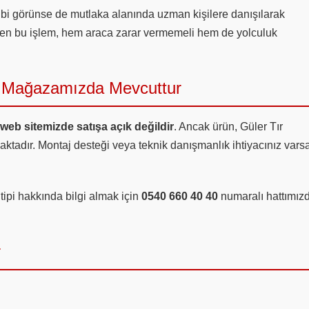
gibi görünse de mutlaka alanında uzman kişilere danışılarak
leyen bu işlem, hem araca zarar vermemeli hem de yolculuk
ki Mağazamızda Mevcuttur
web sitemizde satışa açık değildir
. Ancak ürün, Güler Tır
tadır. Montaj desteği veya teknik danışmanlık ihtiyacınız varsa
pi hakkında bilgi almak için
0540 660 40 40
numaralı hattımız
r