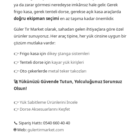
ya da zarar görmesi neredeyse imkânsız hale gelir. Gerek
frigo kasa, gerek tenteli dorse, gerekse açık kasa araçlarda
doğru ekipman seçimi
en az taşıma kadar önemlidir.
Güler Tır Market olarak, sahadan gelen ihtiyaçlara göre özel
ürünler sunuyoruz. Her araç tipine, her yük cinsine uygun bir
çözüm mutlaka vardır:
👉 Frigo kasa için
dikey ştanga sistemleri
👉 Tenteli dorse için
kayar yük kirişleri
👉 Oto çekerlerde
metal teker takozları
🚀 Yükünüzü Güvende Tutun, Yolculuğunuz Sorunsuz
Olsun!
👉
Yük Sabitleme Ürünlerini İncele
👉
Dorse Aksesuarlarını Keşfet
📞 Sipariş Hattı: 0540 660 40 40
🌐 Web:
gulertirmarket.com