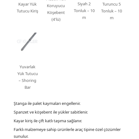
Siyah 2
Kayar Yük
Turuncu 5
Koruyucu
Tonluk – 10
Tutucu Kiriş
Tonluk – 10
Köşebent
m
m
(4'lü)
Yuvarlak
Yük Tutucu
– Shoring
Bar
Ştanga ile palet kaymaları engellenir.
Spanzet ve köşebent ile yükler sabitlenir.
Kayar kiriş ile çift katlı taşıma sağlanır.
Farklı malzemeye sahip ürünlerle araç tipine özel çözümler
sunulur.