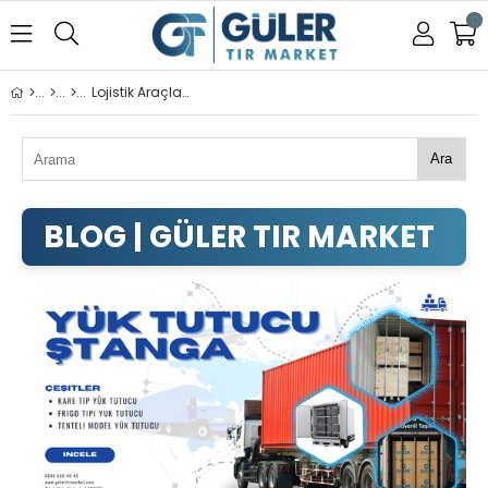
0
Lojistik Araçlarında Güvenli Yükleme Nasıl Yapılır? Ştanga & Takoz Kullanımı
Ara
LOJISTIK ARAÇLARINDA GÜVENLI YÜKLEM