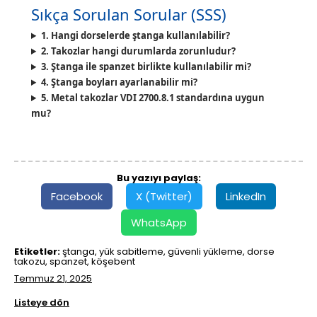
Sıkça Sorulan Sorular (SSS)
1. Hangi dorselerde ştanga kullanılabilir?
2. Takozlar hangi durumlarda zorunludur?
3. Ştanga ile spanzet birlikte kullanılabilir mi?
4. Ştanga boyları ayarlanabilir mi?
5. Metal takozlar VDI 2700.8.1 standardına uygun
mu?
Bu yazıyı paylaş:
Facebook
X (Twitter)
LinkedIn
WhatsApp
Etiketler:
ştanga, yük sabitleme, güvenli yükleme, dorse
takozu, spanzet, köşebent
Temmuz 21, 2025
Listeye dön