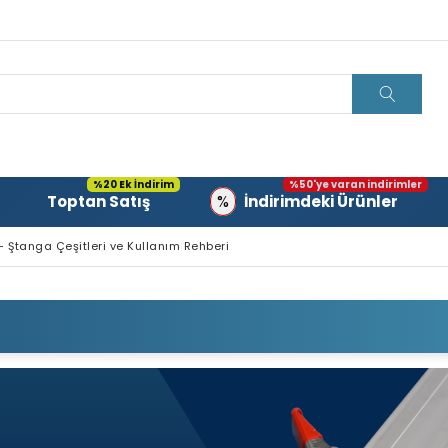
%20 Ek İndirim
%50'ye varan indirimler
%
Toptan Satış
İndirimdeki Ürünler
 Ştanga Çeşitleri ve Kullanım Rehberi
 ŞTANGA ÇEŞITLERI VE KULLANIM REHBERI