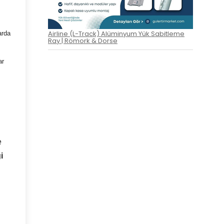
Airline (L-Track) Alüminyum Yük Sabitleme
arda
Ray | Römork & Dorse
ar
e
i