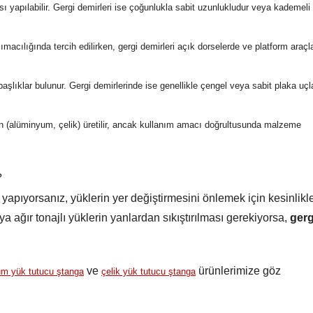
ı yapılabilir. Gergi demirleri ise çoğunlukla sabit uzunlukludur veya kademeli
şımacılığında tercih edilirken, gergi demirleri açık dorselerde ve platform araçl
başlıklar bulunur. Gergi demirlerinde ise genellikle çengel veya sabit plaka uçl
en (alüminyum, çelik) üretilir, ancak kullanım amacı doğrultusunda malzeme
?
 yapıyorsanız, yüklerin yer değiştirmesini önlemek için kesinlikl
ya ağır tonajlı yüklerin yanlardan sıkıştırılması gerekiyorsa,
gerg
ve
ürünlerimize göz
m yük tutucu ştanga
çelik yük tutucu ştanga