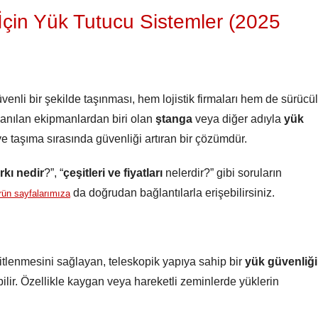
İçin Yük Tutucu Sistemler (2025
enli bir şekilde taşınması, hem lojistik firmaları hem de sürücü
llanılan ekipmanlardan biri olan
ştanga
veya diğer adıyla
yük
ve taşıma sırasında güvenliği artıran bir çözümdür.
arkı nedir
?”, “
çeşitleri ve fiyatları
nelerdir?” gibi soruların
da doğrudan bağlantılarla erişebilirsiniz.
rün sayfalarımıza
itlenmesini sağlayan, teleskopik yapıya sahip bir
yük güvenliği
lir. Özellikle kaygan veya hareketli zeminlerde yüklerin