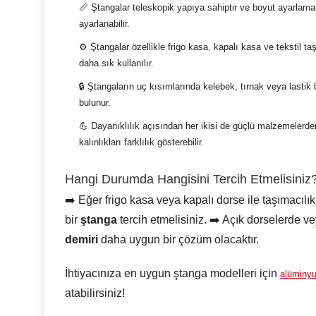
📏 Ştangalar teleskopik yapıya sahiptir ve boyut ayarlamas
ayarlanabilir.
⚙️ Ştangalar özellikle frigo kasa, kapalı kasa ve tekstil ta
daha sık kullanılır.
🔒 Ştangaların uç kısımlarında kelebek, tırnak veya lastik 
bulunur.
💪 Dayanıklılık açısından her ikisi de güçlü malzemelerd
kalınlıkları farklılık gösterebilir.
Hangi Durumda Hangisini Tercih Etmelisiniz
➡️ Eğer frigo kasa veya kapalı dorse ile taşımacılık
bir
ştanga
tercih etmelisiniz. ➡️ Açık dorselerde ve
demiri
daha uygun bir çözüm olacaktır.
İhtiyacınıza en uygun ştanga modelleri için
alüminyu
atabilirsiniz!