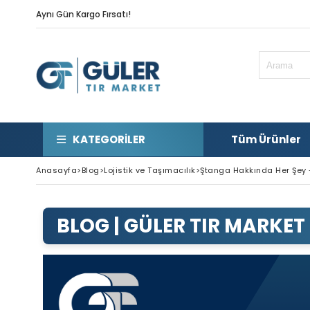
Aynı Gün Kargo Fırsatı!
KATEGORILER
Tüm Ürünler
Anasayfa
>
Blog
>
Lojistik ve Taşımacılık
>
Ştanga Hakkında Her Şey -
ŞTANGA HAKKINDA HER ŞEY -