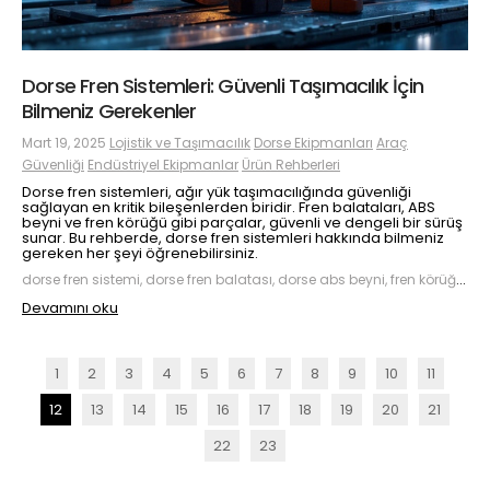
Dorse Fren Sistemleri: Güvenli Taşımacılık İçin
Bilmeniz Gerekenler
Mart 19, 2025
Lojistik ve Taşımacılık
Dorse Ekipmanları
Araç
Güvenliği
Endüstriyel Ekipmanlar
Ürün Rehberleri
Dorse fren sistemleri, ağır yük taşımacılığında güvenliği
sağlayan en kritik bileşenlerden biridir. Fren balataları, ABS
beyni ve fren körüğü gibi parçalar, güvenli ve dengeli bir sürüş
sunar. Bu rehberde, dorse fren sistemleri hakkında bilmeniz
gereken her şeyi öğrenebilirsiniz.
dorse fren sistemi, dorse fren balatası, dorse abs beyni, fren körüğü, fren pabucu
Devamını oku
1
2
3
4
5
6
7
8
9
10
11
12
13
14
15
16
17
18
19
20
21
22
23