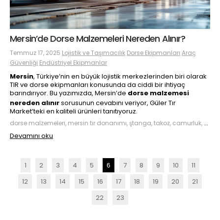
Mersin’de Dorse Malzemeleri Nereden Alınır?
Temmuz 17, 2025
Lojistik ve Taşımacılık
Dorse Ekipmanları
Araç
Güvenliği
Endüstriyel Ekipmanlar
Mersin
, Türkiye’nin en büyük lojistik merkezlerinden biri olarak
TIR ve dorse ekipmanları konusunda da ciddi bir ihtiyaç
barındırıyor. Bu yazımızda, Mersin’de
dorse malzemesi
nereden alınır
sorusunun cevabını veriyor, Güler Tır
Market’teki en kaliteli ürünleri tanıtıyoruz.
dorse malzemeleri, mersin tır donanımı, ştanga, takoz, camurluk, dorse aksesuarları
Devamını oku
1
2
3
4
5
6
7
8
9
10
11
12
13
14
15
16
17
18
19
20
21
22
23