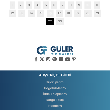
1
2
3
4
5
6
7
8
9
10
11
12
13
14
15
16
17
18
19
20
21
22
23
ALIŞVERİŞ BİLGİLERİ
Siparişlerim
Beğendiklerim
İade Taleplerim
Kargo Takip
Hesabım