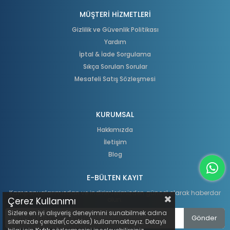
MÜŞTERİ HİZMETLERİ
Gizlilik ve Güvenlik Politikası
Yardım
İptal & İade Sorgulama
Sıkça Sorulan Sorular
Mesafeli Satış Sözleşmesi
KURUMSAL
Hakkımızda
İletişim
Blog
E-BÜLTEN KAYIT
Kampanyalarımızdan ve indirimlerimizden güncel olarak haberdar
Çerez Kullanımı
olun.
Sizlere en iyi alışveriş deneyimini sunabilmek adına
Gönder
sitemizde çerezler(cookies) kullanmaktayız. Detaylı