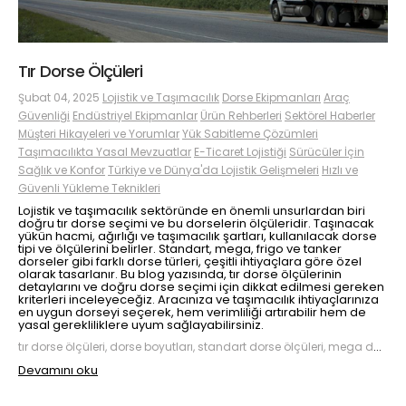
Tır Dorse Ölçüleri
Şubat 04, 2025
Lojistik ve Taşımacılık
Dorse Ekipmanları
Araç
Güvenliği
Endüstriyel Ekipmanlar
Ürün Rehberleri
Sektörel Haberler
Müşteri Hikayeleri ve Yorumlar
Yük Sabitleme Çözümleri
Taşımacılıkta Yasal Mevzuatlar
E-Ticaret Lojistiği
Sürücüler İçin
Sağlık ve Konfor
Türkiye ve Dünya'da Lojistik Gelişmeleri
Hızlı ve
Güvenli Yükleme Teknikleri
Lojistik ve taşımacılık sektöründe en önemli unsurlardan biri
doğru tır dorse seçimi ve bu dorselerin ölçüleridir. Taşınacak
yükün hacmi, ağırlığı ve taşımacılık şartları, kullanılacak dorse
tipi ve ölçülerini belirler. Standart, mega, frigo ve tanker
dorseler gibi farklı dorse türleri, çeşitli ihtiyaçlara göre özel
olarak tasarlanır. Bu blog yazısında, tır dorse ölçülerinin
detaylarını ve doğru dorse seçimi için dikkat edilmesi gereken
kriterleri inceleyeceğiz. Aracınıza ve taşımacılık ihtiyaçlarınıza
en uygun dorseyi seçerek, hem verimliliği artırabilir hem de
yasal gerekliliklere uyum sağlayabilirsiniz.
tır dorse ölçüleri, dorse boyutları, standart dorse ölçüleri, mega dorse ölçüleri, frigo dorse ölçüleri, tanker dorse ölçüleri, tır dorse çeşitleri, lojistik dorse ölçüleri, taşımacılık dorse boyutları, dorse seçimi
Devamını oku