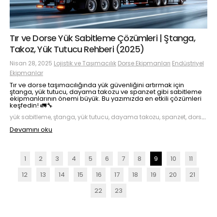
Tır ve Dorse Yük Sabitleme Çözümleri | Ştanga,
Takoz, Yük Tutucu Rehberi (2025)
Nisan 28, 2025
Lojistik ve Taşımacılık
Dorse Ekipmanları
Endüstriyel
Ekipmanlar
Tır ve dorse taşımacılığında yük güvenliğini artırmak için
ştanga, yük tutucu, dayama takozu ve spanzet gibi sabitleme
ekipmanlarının önemi büyük. Bu yazımızda en etkili çözümleri
keşfedin! 🚛🔧
yük sabitleme, ştanga, yük tutucu, dayama takozu, spanzet, dorse ekipmanları, lojistik güvenlik
Devamını oku
1
2
3
4
5
6
7
8
9
10
11
12
13
14
15
16
17
18
19
20
21
22
23