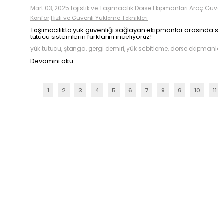
Mart 03, 2025
Lojistik ve Taşımacılık
Dorse Ekipmanları
Araç Güve
Konfor
Hızlı ve Güvenli Yükleme Teknikleri
Taşımacılıkta yük güvenliği sağlayan ekipmanlar arasında s
tutucu sistemlerin farklarını inceliyoruz!
yük tutucu, ştanga, gergi demiri, yük sabitleme, dorse ekipmanl
Devamını oku
1
2
3
4
5
6
7
8
9
10
11