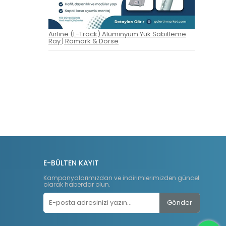
Airline (L-Track) Alüminyum Yük Sabitleme
Ray | Römork & Dorse
E-BÜLTEN KAYIT
Kampanyalarımızdan ve indirimlerimizden güncel
olarak haberdar olun.
Gönder