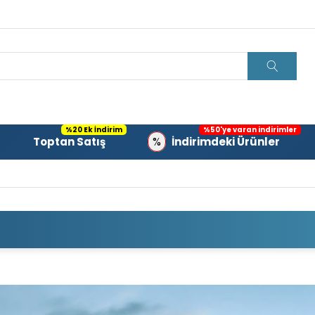
%20 Ek İndirim
%50'ye varan indirimler
%
Toptan Satış
İndirimdeki Ürünler
RIYEL EKIPMANLAR