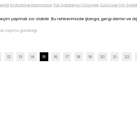
nliği
Endüstriyel Ekipmanlar
Yük Sabitleme Çözümleri
Sürücüler İçin Sağlı
eçim yapmak zor olabilir. Bu rehberimizde ştanga, gergi demiri ve di
arı, taşıma güvenliği
12
13
14
15
16
17
18
19
20
21
22