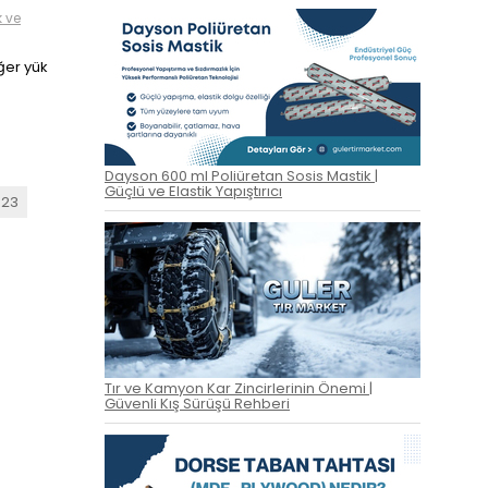
k ve
ğer yük
Dayson 600 ml Poliüretan Sosis Mastik |
Güçlü ve Elastik Yapıştırıcı
23
Tır ve Kamyon Kar Zincirlerinin Önemi |
Güvenli Kış Sürüşü Rehberi